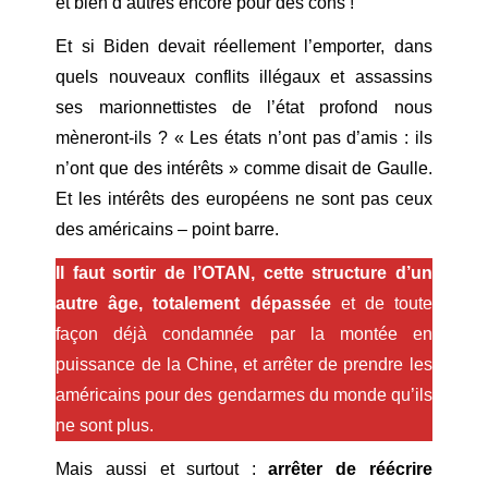
et bien d’autres encore pour des cons !
Et si Biden devait réellement l’emporter, dans
quels nouveaux conflits illégaux et assassins
ses marionnettistes de l’état profond nous
mèneront-ils ? « Les états n’ont pas d’amis : ils
n’ont que des intérêts » comme disait de Gaulle.
Et les intérêts des européens ne sont pas ceux
des américains – point barre.
Il faut sortir de l’OTAN, cette structure d’un
autre âge, totalement dépassée
et de toute
façon déjà condamnée par la montée en
puissance de la Chine, et arrêter de prendre les
américains pour des gendarmes du monde qu’ils
ne sont plus.
Mais aussi et surtout :
arrêter de réécrire