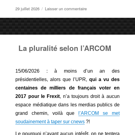
Publié
sur
29 juillet 2026
Laisser un commentaire
le
Il
faut
tuer
la
soldate
La pluralité selon l’ARCOM
Fedorova
!
15/06/2026 : à moins d’un an des
présidentielles, alors que l’UPR,
qui a vu des
centaines de milliers de français voter en
2017 pour le Frexit
, n’a toujours droit à aucun
espace médiatique dans les merdias publics de
grand chemin, voilà que
l’ARCOM se met
soudainement à taper sur cnews
?!
Le pourquoi n’ayant aucun intérêt, on ne tentera