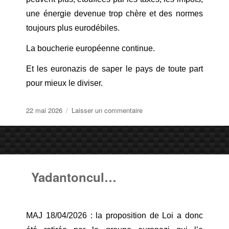
une énergie devenue trop chère et des normes
toujours plus eurodébiles.
La boucherie européenne continue.
Et les euronazis de saper le pays de toute part
pour mieux le diviser.
Publié
sur
22 mai 2026
Laisser un commentaire
le
La
planque…
Yadantoncul…
MAJ 18/04/2026 : la proposition de Loi a donc