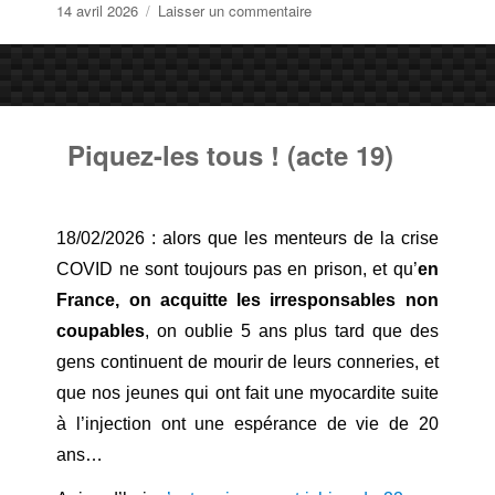
Publié
sur
14 avril 2026
Laisser un commentaire
le
Bye
bye
Hongrie…
Piquez-les tous ! (acte 19)
18/02/2026 : alors que les menteurs de la crise
COVID ne sont toujours pas en prison, et qu’
en
France, on acquitte les irresponsables non
coupables
, on oublie 5 ans plus tard que des
gens continuent de mourir de leurs conneries, et
que nos jeunes qui ont fait une myocardite suite
à l’injection ont une espérance de vie de 20
ans…