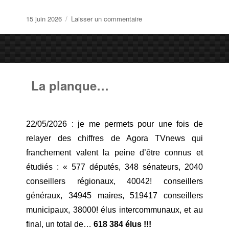
Publié
sur
15 juin 2026
Laisser un commentaire
le
La
pluralité
selon
l’ARCOM
La planque…
22/05/2026 : je me permets pour une fois de
relayer des chiffres de Agora TVnews qui
franchement valent la peine d’être connus et
étudiés : « 577 députés, 348 sénateurs, 2040
conseillers régionaux, 40042! conseillers
généraux, 34945 maires, 519417 conseillers
municipaux, 38000! élus intercommunaux, et au
final, un total de…
618 384 élus !!!