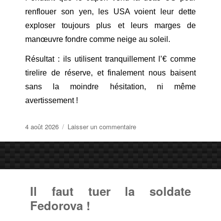
renflouer son yen, les USA voient leur dette
exploser toujours plus et leurs marges de
manœuvre fondre comme neige au soleil.
Résultat : ils utilisent tranquillement l’€ comme
tirelire de réserve, et finalement nous baisent
sans la moindre hésitation, ni même
avertissement !
Publié
sur
4 août 2026
Laisser un commentaire
le
UE
=
serpillière…
Il faut tuer la soldate
Fedorova !