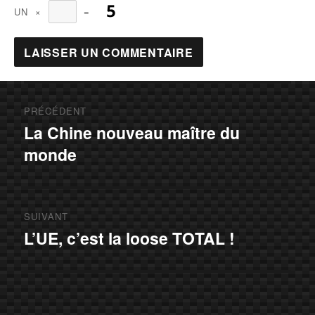
UN
×
=
Navigation
PRÉCÉDENT
de
La Chine nouveau maître du
Article
monde
précédent :
l’article
SUIVANT
L’UE, c’est la loose TOTAL !
Article
suivant :