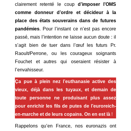
clairement retenté le coup
d’imposer l’OMS
comme donneur d’ordre et décideur à la
place des états souverains dans de futures
pandémies
. Pour l’instant ce n’est pas encore
passé, mais l’intention ne laisse aucun doute : il
s’agit bien de tuer dans l’œuf les futurs Pr.
Raoult/Perrone, ou les courageux soignants
Fouchet et autres qui oseraient résister à
l’envahisseur.
Ça pue à plein nez l’euthanasie active des
vieux, déjà dans les tuyaux, et demain de
toute personne ne produisant plus assez
pour enrichir les fils de putes de l’euroreich-
en-marche et de leurs copains. On en est là
!
Rappelons qu’en France, nos euronazis ont