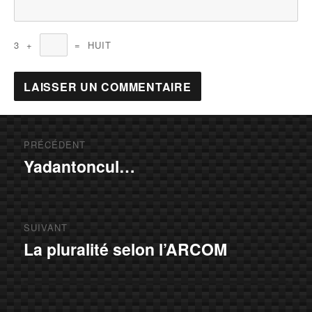
3
+
=
HUIT
Navigation
PRÉCÉDENT
de
Yadantoncul…
Article
précédent :
l’article
SUIVANT
La pluralité selon l’ARCOM
Article
suivant :