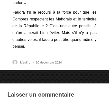
parler…
Faudra t’il le recours à la force pour que les
Comores respectent les Mahorais et le territoire
de la République ? C’est une autre possibilité
qu’on aimerait bien éviter. Mais s’il n’y a pas
d’autres voies, il faudra peut-être quand même y
penser.
Auteur
Publié
kissifrot
20 décembre 2024
le
Laisser un commentaire