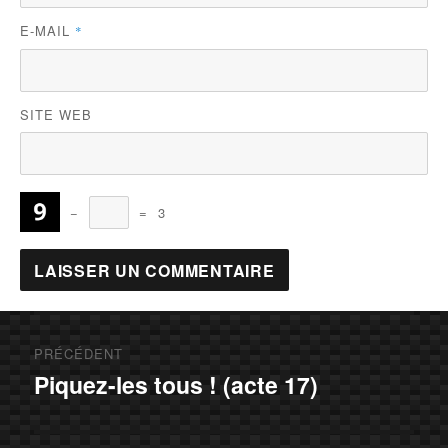
E-MAIL
*
SITE WEB
−
=
3
Navigation
PRÉCÉDENT
de
Piquez-les tous ! (acte 17)
Article
précédent :
l’article