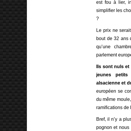
est fou à lier,
simplifier les ch
?
Le prix ne serait
bout de 32 ans 
qu’une chambre
parlement europ
Ils sont nuls e
jeunes petits
alsacienne et d
européen se com
du même moule, 
ramifications de 
Bref, il n’y a pl
pognon et nous n