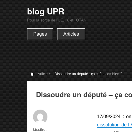
blog UPR
Pour la sortie de l'UE, l'€ et l'OTAN
Pages
Articles
Article >
Dissoudre un député - ça coûte combien ?
Dissoudre un député – ça c
17/09/2024 : on
dissolution de l’
Auteur
kissifrot