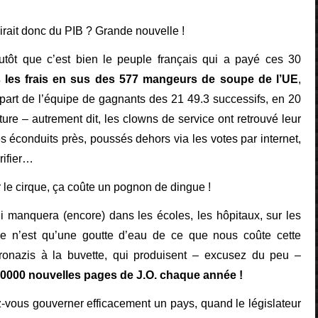
rait donc du PIB ? Grande nouvelle !
utôt que c’est bien le peuple français qui a payé ces 30
s les frais en sus des 577 mangeurs de soupe de l’UE
,
part de l’équipe de gagnants des 21 49.3 successifs, en 20
ture – autrement dit, les clowns de service ont retrouvé leur
s éconduits près, poussés dehors via les votes par internet,
rifier…
ir le cirque, ça coûte un pognon de dingue !
ui manquera (encore) dans les écoles, les hôpitaux, sur les
 ce n’est qu’une goutte d’eau de ce que nous coûte cette
onazis à la buvette, qui produisent – excusez du peu –
80000 nouvelles pages de J.O. chaque année !
vous gouverner efficacement un pays, quand le législateur