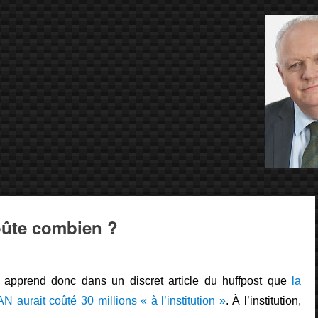
oûte combien ?
 apprend donc dans un discret article du huffpost que
la
AN aurait coûté 30 millions « à l’institution »
. À l’institution,