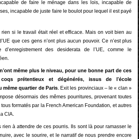
 incapable de faire le ménage dans les lois, incapable de
oses, incapable de juste faire le boulot pour lequel il est payé
 rien si le travail était réel et efficace. Mais on voit bien au
d’UE que ces gens n’ont plus aucun pouvoir. Ce n’est plus
 d’enregistrement des desiderata de l’UE, comme le
éen.
t n’ont même plus le niveau, pour une bonne part de ces
 coqs prétentieux et dégénérés, issus de l’école
u même quartier de Paris
. Exit les provinciaux – le « clan »
pose désormais des mêmes pourritures, provenant toutes
tous formatés par la French American Foundation, et autres
la CIA.
us rien à attendre de ces pourris. Ils sont là pour ramasser le
uire, avec le sourire, et le narratif de nous prendre encore