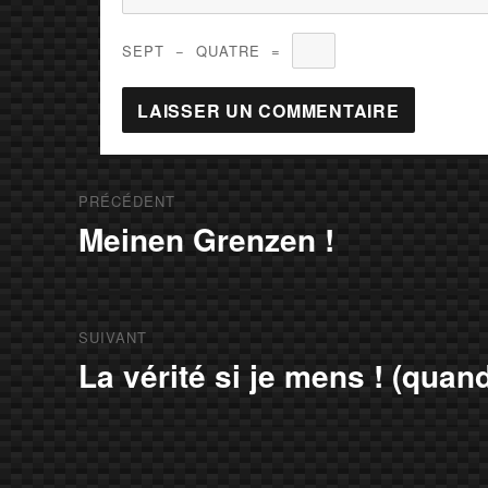
SEPT
−
QUATRE
=
Navigation
PRÉCÉDENT
de
Meinen Grenzen !
Article
précédent :
l’article
SUIVANT
La vérité si je mens ! (quan
Article
suivant :