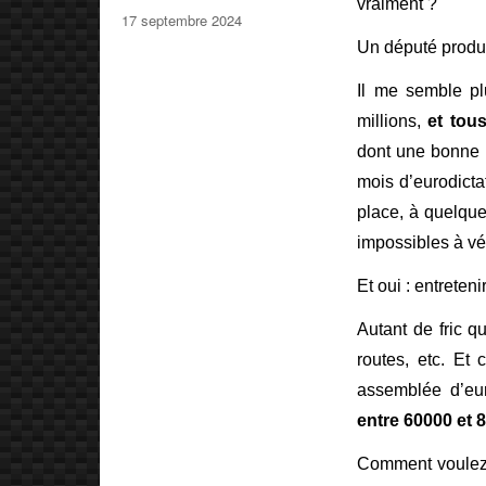
vraiment ?
Publié
17 septembre 2024
le
Un député produi
Il me semble pl
millions,
et tou
dont une bonne 
mois d’eurodicta
place, à quelque
impossibles à vé
Et oui : entreten
Autant de fric q
routes, etc. Et
assemblée d’eur
entre 60000 et 
Comment voulez-