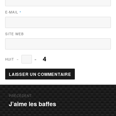
E-MAIL
*
SITE WEB
HUIT
−
=
Navigation
PRÉCÉDENT
de
J’aime les baffes
Article
précédent :
l’article